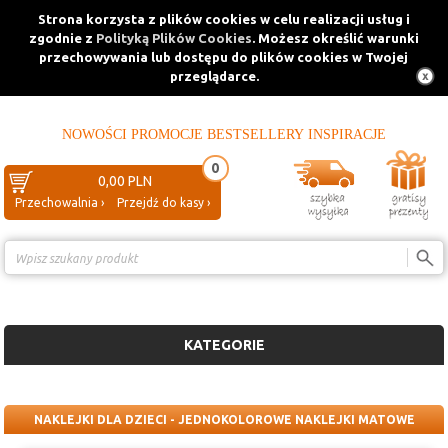
Strona korzysta z plików cookies w celu realizacji usług i
zgodnie z
Polityką Plików Cookies
. Możesz określić warunki
przechowywania lub dostępu do plików cookies w Twojej
przeglądarce.
NOWOŚCI
PROMOCJE
BESTSELLERY
INSPIRACJE
0
0,00 PLN
Przechowalnia ›
Przejdź do kasy ›
Porównanie ›
KATEGORIE
NAKLEJKI DLA DZIECI - JEDNOKOLOROWE NAKLEJKI MATOWE