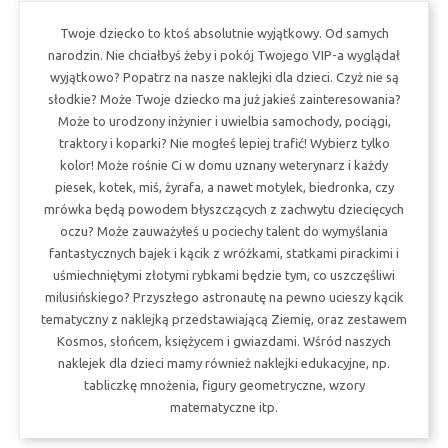
Twoje dziecko to ktoś absolutnie wyjątkowy. Od samych
narodzin. Nie chciałbyś żeby i pokój Twojego VIP-a wyglądał
wyjątkowo? Popatrz na nasze naklejki dla dzieci. Czyż nie są
słodkie? Może Twoje dziecko ma już jakieś zainteresowania?
Może to urodzony inżynier i uwielbia samochody, pociągi,
traktory i koparki? Nie mogłeś lepiej trafić! Wybierz tylko
kolor! Może rośnie Ci w domu uznany weterynarz i każdy
piesek, kotek, miś, żyrafa, a nawet motylek, biedronka, czy
mrówka będą powodem błyszczących z zachwytu dziecięcych
oczu? Może zauważyłeś u pociechy talent do wymyślania
fantastycznych bajek i kącik z wróżkami, statkami pirackimi i
uśmiechniętymi złotymi rybkami będzie tym, co uszczęśliwi
milusińskiego? Przyszłego astronautę na pewno ucieszy kącik
tematyczny z naklejką przedstawiającą Ziemię, oraz zestawem
Kosmos, słońcem, księżycem i gwiazdami. Wśród naszych
naklejek dla dzieci mamy również naklejki edukacyjne, np.
tabliczkę mnożenia, figury geometryczne, wzory
matematyczne itp.