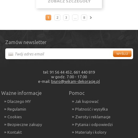
ZOBACZ SZCZEGÓŁY
1
2
3
...
8
Zamów newsletter
tel: 91 56 44 452, 661 440 819
w godz. 7.00 - 17.00
e-mail:
biuro@wikam-dekoracje.pl
Ważne informacje
Pomoc
Dlaczego MY
Jak kupować
Regulamin
Płatność i wysyłka
Cookies
Zwroty i reklamacje
Bezpieczne zakupy
Pytania i odpowiedzi
Kontakt
Materiały i kolory