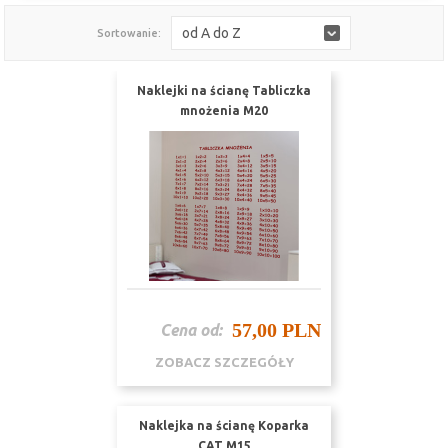
od A do Z
Sortowanie:
Naklejki na ścianę Tabliczka
mnożenia M20
57,00 PLN
Cena od:
ZOBACZ SZCZEGÓŁY
Naklejka na ścianę Koparka
CAT M15