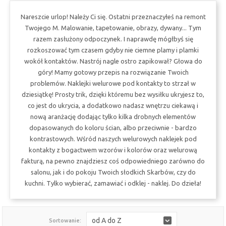
Nareszcie urlop! Należy Ci się. Ostatni przeznaczyłeś na remont
Twojego M. Malowanie, tapetowanie, obrazy, dywany... Tym
razem zasłużony odpoczynek. I naprawdę mógłbyś się
rozkoszować tym czasem gdyby nie ciemne plamy i plamki
wokół kontaktów. Nastrój nagle ostro zapikował? Głowa do
góry! Mamy gotowy przepis na rozwiązanie Twoich
problemów. Naklejki welurowe pod kontakty to strzał w
dziesiątkę! Prosty trik, dzięki któremu bez wysiłku ukryjesz to,
co jest do ukrycia, a dodatkowo nadasz wnętrzu ciekawą i
nową aranżację dodając tylko kilka drobnych elementów
dopasowanych do koloru ścian, albo przeciwnie - bardzo
kontrastowych. Wśród naszych welurowych naklejek pod
kontakty z bogactwem wzorów i kolorów oraz welurową
fakturą, na pewno znajdziesz coś odpowiedniego zarówno do
salonu, jak i do pokoju Twoich słodkich Skarbów, czy do
kuchni. Tylko wybierać, zamawiać i odklej - naklej. Do dzieła!
od A do Z
Sortowanie: