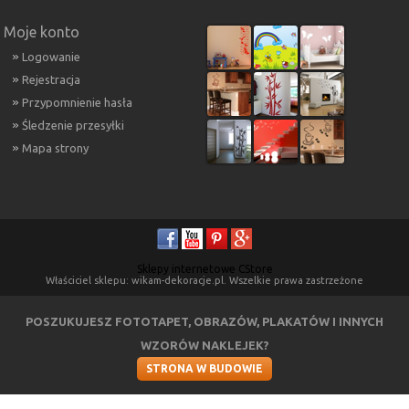
Moje konto
Logowanie
Rejestracja
Przypomnienie hasła
Śledzenie przesyłki
Mapa strony
Sklepy internetowe CStore
Właściciel sklepu: wikam-dekoracje.pl. Wszelkie prawa zastrzeżone
POSZUKUJESZ FOTOTAPET, OBRAZÓW, PLAKATÓW I INNYCH
WZORÓW NAKLEJEK?
STRONA W BUDOWIE