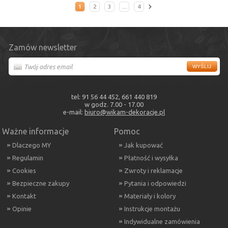
1
2
3
...
4
Zamów newsletter
tel: 91 56 44 452, 661 440 819
w godz. 7.00 - 17.00
e-mail:
biuro@wikam-dekoracje.pl
Ważne informacje
Pomoc
Dlaczego MY
Jak kupować
Regulamin
Płatność i wysyłka
Cookies
Zwroty i reklamacje
Bezpieczne zakupy
Pytania i odpowiedzi
Kontakt
Materiały i kolory
Opinie
Instrukcje montażu
Indywidualne zamówienia