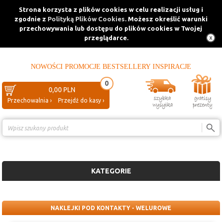
Strona korzysta z plików cookies w celu realizacji usług i
zgodnie z
Polityką Plików Cookies
. Możesz określić warunki
przechowywania lub dostępu do plików cookies w Twojej
przeglądarce.
NOWOŚCI
PROMOCJE
BESTSELLERY
INSPIRACJE
0
0,00 PLN
Przechowalnia ›
Przejdź do kasy ›
Porównanie ›
KATEGORIE
NAKLEJKI POD KONTAKTY - WELUROWE