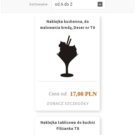
od A do Z
Sortowanie:
Naklejka kuchenna, do
malowania kredą, Deser nr T6
17,00 PLN
Cena od:
ZOBACZ SZCZEGÓŁY
Naklejka tablicowa do kuchni
Filiżanka T8