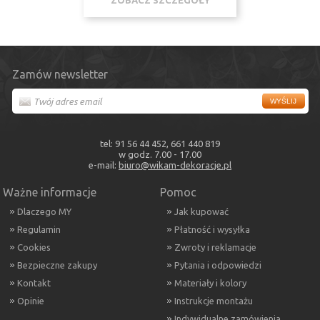
ZOBACZ SZCZEGÓŁY
Zamów newsletter
tel: 91 56 44 452, 661 440 819
w godz. 7.00 - 17.00
e-mail:
biuro@wikam-dekoracje.pl
Ważne informacje
Pomoc
Dlaczego MY
Jak kupować
Regulamin
Płatność i wysyłka
Cookies
Zwroty i reklamacje
Bezpieczne zakupy
Pytania i odpowiedzi
Kontakt
Materiały i kolory
Opinie
Instrukcje montażu
Indywidualne zamówienia