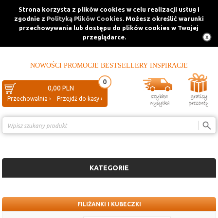
Strona korzysta z plików cookies w celu realizacji usług i
zgodnie z
Polityką Plików Cookies
. Możesz określić warunki
przechowywania lub dostępu do plików cookies w Twojej
przeglądarce.
NOWOŚCI
PROMOCJE
BESTSELLERY
INSPIRACJE
0
0,00 PLN
Przechowalnia ›
Przejdź do kasy ›
Porównanie ›
KATEGORIE
FILIŻANKI I KUBECZKI