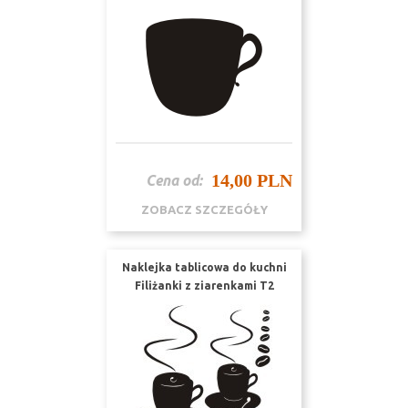
14,00 PLN
Cena od:
ZOBACZ SZCZEGÓŁY
Naklejka tablicowa do kuchni
Filiżanki z ziarenkami T2