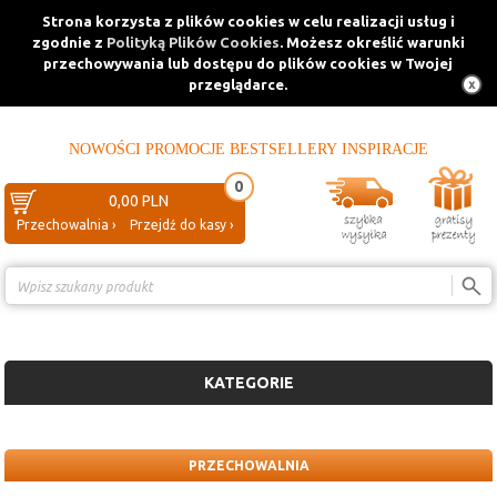
Strona korzysta z plików cookies w celu realizacji usług i
zgodnie z
Polityką Plików Cookies
. Możesz określić warunki
przechowywania lub dostępu do plików cookies w Twojej
przeglądarce.
NOWOŚCI
PROMOCJE
BESTSELLERY
INSPIRACJE
0
0,00 PLN
Przechowalnia ›
Przejdź do kasy ›
Porównanie ›
KATEGORIE
PRZECHOWALNIA