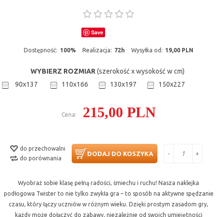
Save
Dostępność:
100%
Realizacja:
72h
Wysyłka od:
19,00 PLN
WYBIERZ ROZMIAR
(szerokość x wysokość w cm)
90x137
110x166
130x197
150x227
215,00 PLN
Cena:
do przechowalni
-
+
DODAJ DO KOSZYKA
do porównania
Wyobraź sobie klasę pełną radości, śmiechu i ruchu! Nasza naklejka
podłogowa Twister to nie tylko zwykła gra – to sposób na aktywne spędzanie
czasu, który łączy uczniów w różnym wieku. Dzięki prostym zasadom gry,
każdy może dołączyć do zabawy, niezależnie od swoich umiejętności