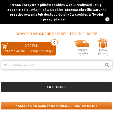
Strona korzysta z plików cookies w celu realizacji usług i
zgodnie z
Polityką Plików Cookies
. Możesz określić warunki
przechowywania lub dostępu do plików cookies w Twojej
przeglądarce.
NOWOŚCI
PROMOCJE
BESTSELLERY
INSPIRACJE
0
0,00 PLN
Przechowalnia ›
Przejdź do kasy ›
Porównanie ›
KATEGORIE
NAKLEJKA DO SZKOŁY NA PODŁOGĘ TWISTER NR K13