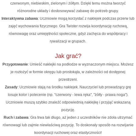
czerwonym, niebieskim, zielonym i żółtym. Dzięki temu można tworzyć
różnorodne układy i dostosowywać zabawę do potrzeb grupy.
Interaktywna zabawa
: Uczniowie mogą korzystać z naklejek podczas przerw lub
zajęć wychowania fizycznego. Gra Twister rozwija koordynację ruchową,
równowagę oraz umiejętności społeczne, gdyż zachęca do współpracy i
rywalizacji w grupach.
Jak grać?
Przygotowanie
: Umieść naklejki na podłodze w wyznaczonym miejscu. Możesz
je rozłożyć w formie okręgu lub prostokąta, w zależności od dostępnej
przestrzeni.
Zasady
: Uczniowie stają na środku naklejek. Nauczyciel lub prowadzący grę
losuje kolor i polecenie (np. "czerwony - lewa ręka", "żółty - prawa noga").
Uczniowie muszą szybko znaleźć odpowiednią naklejkę i przyjąć wskazaną
pozycję.
Ruch i zabawa
: Gra trwa tak długo, aż jeden z uczestników nie zdoła utrzymać
równowagi lub zajmie niewłaściwą pozycję. To doskonały sposób na rozwijanie
koordynacji ruchowej oraz elastyczności!