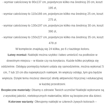
- wymiar całościowy to 90x137 cm, pojedyncze kółko ma średnicę 20 cm, koszt
195 zł,
- wymiar całościowy to 110x166 cm, pojedyncze kółko ma średnicę 25 cm, koszt
275 zł,
- wymiar całościowy to 130x197 cm, pojedyncze kółko ma średnicę 30 cm, koszt
390 zł,
- wymiar całościowy to 150x227 cm, pojedyncze kółko ma średnicę 35 cm, koszt
478 zł
W komplecie znajdują się 24 kółka, po 6 z każdego koloru.
Łatwy montaż:
Naklejki można szybko i łatwo umieścić na podłodze w
dowolnym miejscu – w klasie czy na korytarzu.
Każde kółko przykleja się
oddzielnie. Odstępy pomiędzy kołami ustala się samodzielnie, można wykonać 5
cm, 7 lub 10 cm dla największych naklejek. Im większy odstęp, tym gra będzie
większa.
Dzięki temu możesz stworzyć strefę aktywności fizycznej i edukacyjnej
w każdej przestrzeni.
Bezpieczne materiały:
Dbamy o zdrowie Twoich uczniów! Naklejki wykonane są
z wysokiej jakości, nietoksycznych materiałów, które są bezpieczne dla dzieci.
Kolorowe warianty
: Oferujemy naklejki w czterech żywych kolorach –