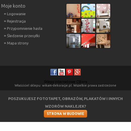
Moje konto
Logowanie
Rejestracja
Przypomnienie hasła
Śledzenie przesyłki
Mapa strony
Sklepy internetowe CStore
Właściciel sklepu: wikam-dekoracje.pl. Wszelkie prawa zastrzeżone
POSZUKUJESZ FOTOTAPET, OBRAZÓW, PLAKATÓW I INNYCH
WZORÓW NAKLEJEK?
STRONA W BUDOWIE