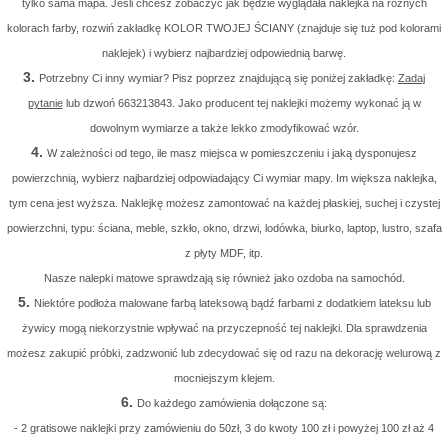
tylko sama mapa. Jeśli chcesz zobaczyć jak będzie wyglądała naklejka na różnych
kolorach farby, rozwiń zakładkę KOLOR TWOJEJ ŚCIANY (znajduje się tuż pod kolorami
naklejek) i wybierz najbardziej odpowiednią barwę.
3.
Potrzebny Ci inny wymiar? Pisz poprzez znajdującą się poniżej zakładkę:
Zadaj
pytanie
lub dzwoń 663213843. Jako producent tej naklejki możemy wykonać ją w
dowolnym wymiarze a także lekko zmodyfikować wzór.
4.
W zależności od tego, ile masz miejsca w pomieszczeniu i jaką dysponujesz
powierzchnią, wybierz najbardziej odpowiadający Ci wymiar mapy. Im większa naklejka,
tym cena jest wyższa. Naklejkę możesz zamontować na każdej płaskiej, suchej i czystej
powierzchni, typu: ściana, meble, szkło, okno, drzwi, lodówka, biurko, laptop, lustro, szafa
z płyty MDF, itp.
Nasze nalepki matowe sprawdzają się również jako ozdoba na samochód.
5.
Niektóre podłoża malowane farbą lateksową bądź farbami z dodatkiem lateksu lub
żywicy mogą niekorzystnie wpływać na przyczepność tej naklejki. Dla sprawdzenia
możesz zakupić próbki, zadzwonić lub zdecydować się od razu na dekorację welurową z
mocniejszym klejem.
6.
Do każdego zamówienia dołączone są:
- 2 gratisowe naklejki przy zamówieniu do 50zł, 3 do kwoty 100 zł i powyżej 100 zł aż 4