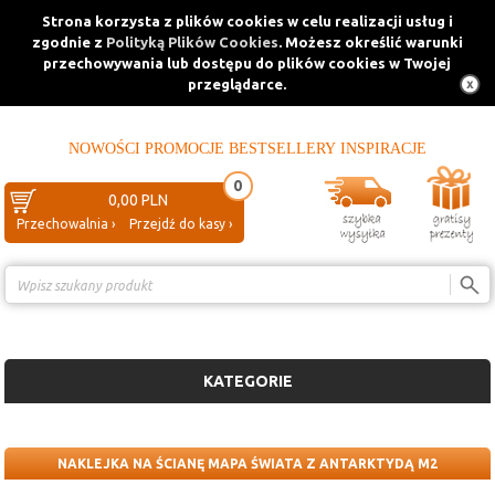
Strona korzysta z plików cookies w celu realizacji usług i
zgodnie z
Polityką Plików Cookies
. Możesz określić warunki
przechowywania lub dostępu do plików cookies w Twojej
przeglądarce.
NOWOŚCI
PROMOCJE
BESTSELLERY
INSPIRACJE
0
0,00 PLN
Przechowalnia ›
Przejdź do kasy ›
Porównanie ›
KATEGORIE
NAKLEJKA NA ŚCIANĘ MAPA ŚWIATA Z ANTARKTYDĄ M2