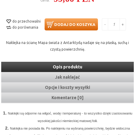
Cena:
do przechowalni
-
+
DODAJ DO KOSZYKA
do porównania
Naklejka na ścianę Mapa świata z Antarktydą nadaje się na płaską, suchą i
czystą powierzchnię.
Opis produktu
Jak naklejać
Opcje i koszty wysyłki
Komentarze [0]
1.
Naklejki są odporne na wilgoć, wodę i temperaturę - to wszystko dzięki zastosowaniu
wysokiej jakości niemieckiej matowej folii.
2.
Naklejka nie posiada tła. Po naklejeniu na wybraną powierzchnię, będzie widoczna