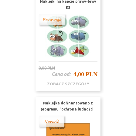
Naklejki na kapcie prawy-lewy
K3
8,00 PLN
4,00 PLN
Cena od:
ZOBACZ SZCZEGÓŁY
Naklejka dofinansowano z
programu "ochrona ludności i
obrona cywilna " nr URZ 2