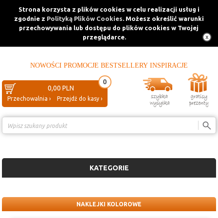
Strona korzysta z plików cookies w celu realizacji usług i
zgodnie z
Polityką Plików Cookies
. Możesz określić warunki
przechowywania lub dostępu do plików cookies w Twojej
przeglądarce.
NOWOŚCI
PROMOCJE
BESTSELLERY
INSPIRACJE
0
0,00 PLN
Przechowalnia ›
Przejdź do kasy ›
Porównanie ›
KATEGORIE
NAKLEJKI KOLOROWE