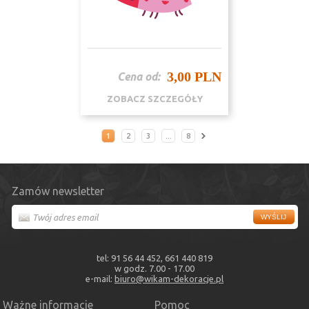
3,00 PLN
Cena od:
ZOBACZ SZCZEGÓŁY
1
2
3
...
8
Zamów newsletter
tel: 91 56 44 452, 661 440 819
w godz. 7.00 - 17.00
e-mail:
biuro@wikam-dekoracje.pl
Ważne informacje
Pomoc