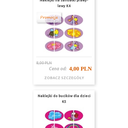
Naklejki na sandałki prawy-
lewy K4
8,00 PLN
4,00 PLN
Cena od:
ZOBACZ SZCZEGÓŁY
Naklejki do bucików dla dzieci
K5